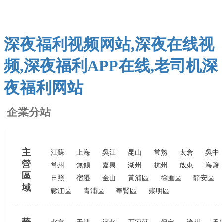
深夜福利视频网站,深夜在线视
频,深夜福利APP在线,老司机深
夜福利网站
企業分站
主
江蘇
上海
吳江
昆山
常熟
太倉
吳中
營
常州
無錫
嘉興
湖州
杭州
啟東
海鹽
區
日照
宿遷
金山
黃浦區
徐匯區
靜安區
域
鬆江區
青浦區
奉賢區
崇明區