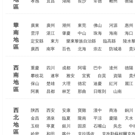
孝感
宜昌
湖南
長沙
常德
郴州
衡陽
區
華
廣東
廣州
潮州
東莞
佛山
河源
惠州
南
雲浮
湛江
肇慶
中山
珠海
海南
海口
地
定安縣
東方
樂東黎族自治縣
臨高縣
陵水
區
廣西
南寧
百色
北海
崇左
防城港
貴
西
重慶
四川
成都
阿壩
巴中
達州
德陽
南
攀枝花
遂寧
雅安
宜賓
自貢
資陽
貴
地
保山
楚雄
大理
德宏
迪慶
紅河
麗江
區
阿裏
昌都
林芝
那曲
日喀則
山南
西
陝西
西安
安康
寶雞
漢中
商洛
銅川
北
金昌
酒泉
臨夏
隴南
平涼
慶陽
天水
地
玉樹
寧夏
銀川
固原
石嘴山
吳忠
中
區
哈密
和田
喀什
克拉瑪依
克孜勒蘇柯爾克