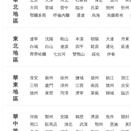
華
北京
天津
河北
石家莊
保定
滄州
承
北
大同
晉城
晉中
臨汾
呂梁
朔州
忻州
地
鄂爾多斯
呼倫內爾
通遼
烏海
烏蘭察布
區
東
遼寧
沈陽
鞍山
本溪
朝陽
大連
丹東
北
白城
白山
遼源
四平
鬆原
通化
延邊
地
齊齊哈爾
七台河
雙鴨山
綏化
伊春
區
華
淮安
蘇州
徐州
鹽城
揚州
鎮江
浙江
東
三明
廈門
漳州
江西
南昌
贛州
吉安
地
德州
東營
菏澤
濟寧
萊蕪
聊城
臨沂
區
華
河南
鄭州
安陽
鶴壁
濟源
焦作
開封
中
周口
駐馬店
湖北
武漢
鄂州
恩施
黃
地